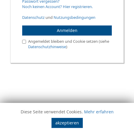
Passwort vergessen?
Noch keinen Account? Hier registrieren.
Datenschutz
und
Nutzungsbedingungen
Anmelden
Angemeldet bleiben und Cookie setzen (siehe
Datenschutzhinweise
)
Diese Seite verwendet Cookies.
Mehr erfahren
akzeptieren
Impressum
|
AGB
|
Datenschutz
|
Cookies